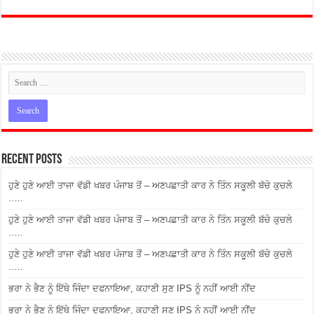
Recent Posts
ਹੁਣੇ ਹੁਣੇ ਆਈ ਤਾਜਾ ਵੱਡੀ ਖਬਰ ਪੰਜਾਬ ਤੋਂ – ਅਣਪਛਾਤੀ ਕਾਰ ਨੇ ਤਿੰਨ ਸਕੂਲੀ ਬੱਚੇ ਕੁਚਲੇ
…..
ਹੁਣੇ ਹੁਣੇ ਆਈ ਤਾਜਾ ਵੱਡੀ ਖਬਰ ਪੰਜਾਬ ਤੋਂ – ਅਣਪਛਾਤੀ ਕਾਰ ਨੇ ਤਿੰਨ ਸਕੂਲੀ ਬੱਚੇ ਕੁਚਲੇ
…..
ਹੁਣੇ ਹੁਣੇ ਆਈ ਤਾਜਾ ਵੱਡੀ ਖਬਰ ਪੰਜਾਬ ਤੋਂ – ਅਣਪਛਾਤੀ ਕਾਰ ਨੇ ਤਿੰਨ ਸਕੂਲੀ ਬੱਚੇ ਕੁਚਲੇ
…..
ਭਰਾ ਨੇ ਭੈਣ ਨੂੰ ਇੱਥੇ ਜਿੰਦਾ ਦਫਨਾਇਆ, ਕਹਾਣੀ ਸੁਣ IPS ਨੂੰ ਨਹੀਂ ਆਈ ਨੀਂਦ
ਭਰਾ ਨੇ ਭੈਣ ਨੂੰ ਇੱਥੇ ਜਿੰਦਾ ਦਫਨਾਇਆ, ਕਹਾਣੀ ਸੁਣ IPS ਨੂੰ ਨਹੀਂ ਆਈ ਨੀਂਦ