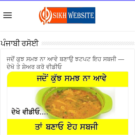
ਪੰਜਾਬੀ ਰਸੋਈ
ਜਦੋਂ ਕੁਝ ਸਮਝ ਨਾ ਆਵੇ ਬਣਾਉ ਝਟਪਟ ਇਹ ਸਬਜੀ —
ਦੇਖੋ ਤੇ ਸ਼ੇਅਰ ਕਰੋ ਵੀਡੀਓ