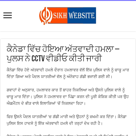
ਕੈਨੇਡਾ ਵਿੱਚ ਹੋਇਆ ਅੱਤਵਾਦੀ ਹਮਲਾ –
ਪੁਲਸ ਨੇ CCTV ਵੀਡੀਓ ਕੀਤੀ ਜਾਰੀ
ਕੈਨੇਡਾ ਵਿੱਚ ਹੋਏ ਅੱਤਵਾਦੀ ਹਮਲੇ ਦੌਰਾਨ ਹਮਲਾਵਰ ਵੱਲੋਂ ਇੱਕ ਪੁਲਿਸ ਵਾਲੇ ਨੂੰ ਚਾਕੂ ਮਾਰ
ਦਿੱਤਾ ਗਿਆ ਅਤੇ ਪੈਦਲ ਯਾਤਰੀਆਂ ਵੱਲ ਨੂੰ ਅੰਨੇਵਾਹ ਗੱਡੀ ਭਜਾਈ ਗਈ ਸੀ।
ਗਵਾਹਾਂ ਦੇ ਅਨੁਸਾਰ, ਹਮਲਾਵਰ ਕਾਰ ਤੋਂ ਬਾਹਰ ਨਿਕਲਿਆ ਅਤੇ ਉਸਨੇ ਪੁਲਿਸ ਵਾਲੇ ਨੂੰ
ਚਾਕੂ ਮਾਰ ਦਿੱਤਾ। ਪੁਲਿਸ ਨੇ ਹਮਲਾਵਰ ਦਾ ਪਿੱਛਾ ਕਰਨ ਦੀ ਪੂਰੀ ਕੋਸ਼ਿਸ਼ ਕੀਤੀ ਪਰ ਉਹ
ਐਡਮੈਂਟਨ ਦੇ ਭੀੜ ਵਾਲੇ ਇਲਾਕਿਆਂ ‘ਚੋਂ ਨਿਕਲਦਾ ਰਿਹਾ।
ਫਿਰ ਉਸਨੇ ਪੈਦਲ ਯਾਤਰੀਆਂ ‘ਚ ਗੱਡੀ ਮਾਰੀ ਅਤੇ ਉਹਨਾਂ ਨੂੰ ਜ਼ਖਮੀ ਕਰ ਦਿੱਤਾ। ਕੈਨੇਡਾ
ਪੁਲਿਸ ਇਸ ਹਾਦਸੇ ਨੂੰ ਇੱਕ ਅੱਤਵਾਦੀ ਹਮਲੇ ਦੀ ਤਰ੍ਹਾਂ ਦੇਖ ਰਹੀ ਹੈ।