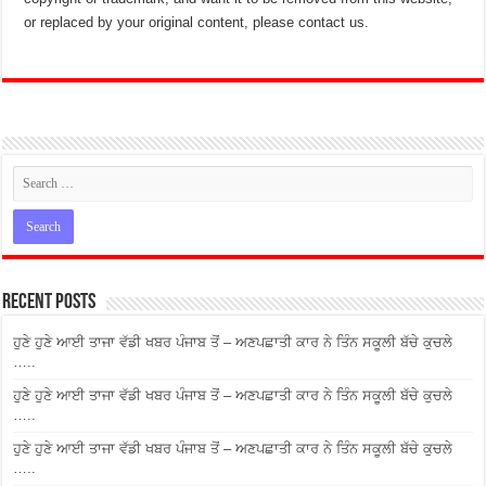
or replaced by your original content, please contact us.
Recent Posts
ਹੁਣੇ ਹੁਣੇ ਆਈ ਤਾਜਾ ਵੱਡੀ ਖਬਰ ਪੰਜਾਬ ਤੋਂ – ਅਣਪਛਾਤੀ ਕਾਰ ਨੇ ਤਿੰਨ ਸਕੂਲੀ ਬੱਚੇ ਕੁਚਲੇ
…..
ਹੁਣੇ ਹੁਣੇ ਆਈ ਤਾਜਾ ਵੱਡੀ ਖਬਰ ਪੰਜਾਬ ਤੋਂ – ਅਣਪਛਾਤੀ ਕਾਰ ਨੇ ਤਿੰਨ ਸਕੂਲੀ ਬੱਚੇ ਕੁਚਲੇ
…..
ਹੁਣੇ ਹੁਣੇ ਆਈ ਤਾਜਾ ਵੱਡੀ ਖਬਰ ਪੰਜਾਬ ਤੋਂ – ਅਣਪਛਾਤੀ ਕਾਰ ਨੇ ਤਿੰਨ ਸਕੂਲੀ ਬੱਚੇ ਕੁਚਲੇ
…..