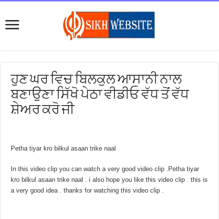
ਹੁਣ ਘਰ ਵਿਚ ਬਿਲਕੁਲ ਆਸਾਨੀ ਨਾਲ
ਬਣਾਉਣਾ ਸਿੱਖੋ ਪੇਠਾ ਵੀਡੀਓ ਵੱਧ ਤੋਂ ਵੱਧ
ਸ਼ੇਅਰ ਕਰੋ ਜੀ
Petha tiyar kro bilkul asaan trike naal
In this video clip you can watch a very good video clip .Petha tiyar
kro bilkul asaan trike naal . i also hope you like this video clip . this is
a very good idea . thanks for watching this video clip .