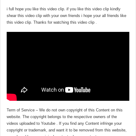
i full hope you like this video clip. if you like this video clip kindly
shear this video clip with your own friends i hope your all friends like
this video clip. Thanks for watching this video clip .
Term of Service – We do not own copyright of this Content on this
website. The copyright belongs to the respective owners of the
videos uploaded to Youtube . If you find any Content infringe your
copyright or trademark, and want it to be removed from this website,