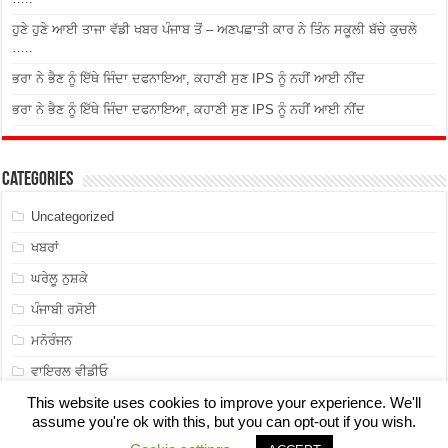
ਹੁਣੇ ਹੁਣੇ ਆਈ ਤਾਜਾ ਵੱਡੀ ਖਬਰ ਪੰਜਾਬ ਤੋਂ – ਅਣਪਛਾਤੀ ਕਾਰ ਨੇ ਤਿੰਨ ਸਕੂਲੀ ਬੱਚੇ ਕੁਚਲੇ
…..
ਭਰਾ ਨੇ ਭੈਣ ਨੂੰ ਇੱਥੇ ਜਿੰਦਾ ਦਫਨਾਇਆ, ਕਹਾਣੀ ਸੁਣ IPS ਨੂੰ ਨਹੀਂ ਆਈ ਨੀਂਦ
ਭਰਾ ਨੇ ਭੈਣ ਨੂੰ ਇੱਥੇ ਜਿੰਦਾ ਦਫਨਾਇਆ, ਕਹਾਣੀ ਸੁਣ IPS ਨੂੰ ਨਹੀਂ ਆਈ ਨੀਂਦ
Categories
Uncategorized
ਖਬਰਾਂ
ਘਰੇਲੂ ਨੁਸ਼ਕੇ
ਪੰਜਾਬੀ ਰਸੋਈ
ਮਨੋਰੰਜਨ
ਵਾਇਰਲ ਵੀਡੀਓ
This website uses cookies to improve your experience. We'll
assume you're ok with this, but you can opt-out if you wish.