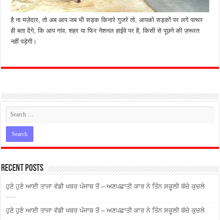
है ना मज़ेदार, तो अब आप जब भी सड़क किनारे गुजरे तो, आपको सड़कों पर लगे पत्थर
ही बता देंगे, कि आप गांव, शहर या फिर नेशनल हाईवे पर है, किसी से पूछने की ज़रूरत
नहीं पड़ेगी।
Recent Posts
ਹੁਣੇ ਹੁਣੇ ਆਈ ਤਾਜਾ ਵੱਡੀ ਖਬਰ ਪੰਜਾਬ ਤੋਂ – ਅਣਪਛਾਤੀ ਕਾਰ ਨੇ ਤਿੰਨ ਸਕੂਲੀ ਬੱਚੇ ਕੁਚਲੇ
…..
ਹੁਣੇ ਹੁਣੇ ਆਈ ਤਾਜਾ ਵੱਡੀ ਖਬਰ ਪੰਜਾਬ ਤੋਂ – ਅਣਪਛਾਤੀ ਕਾਰ ਨੇ ਤਿੰਨ ਸਕੂਲੀ ਬੱਚੇ ਕੁਚਲੇ
…..