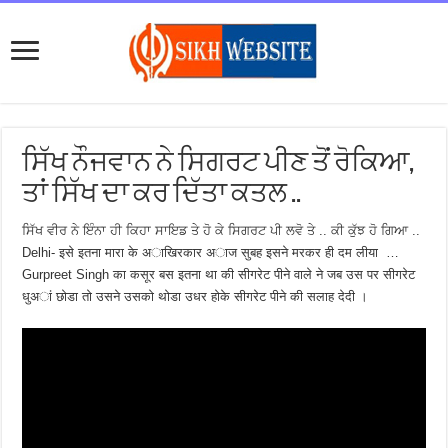
ਸਿੱਖ ਨੌਜਵਾਨ ਨੇ ਸਿਗਰਟ ਪੀਣ ਤੋਂ ਰੋਕਿਆ,
ਤਾਂ ਸਿੱਖ ਦਾ ਕਰ ਦਿੱਤਾ ਕਤਲ ..
ਸਿੱਖ ਵੀਰ ਨੇ ਇੰਨਾ ਹੀ ਕਿਹਾ ਸਾਇਡ ਤੇ ਹੋ ਕੇ ਸਿਗਰਟ ਪੀ ਲਵੋ ਤੇ .. ਕੀ ਕੁੱਝ ਹੋ ਗਿਆ ..
Delhi- इसे इतना मारा के अाखिरकार अाज सुबह इसने मरकर ही दम लीया …
Gurpreet Singh का कसूर बस इतना था की सीगरेट पीने वाले ने जब उस पर सीगरेट
धुअां छाेडा ताे उसने उसकाे थाेडा उधर हाेके सीगरेट पीने की सलाह देदी ।