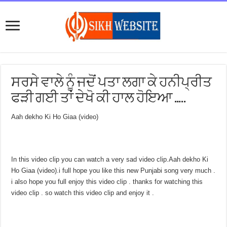
ਸਰਸੇ ਵਾਲੇ ਨੂੰ ਜਦੋਂ ਪਤਾ ਲਗਾ ਕੇ ਹਨੀਪ੍ਰੀਤ
ਫੜੀ ਗਈ ਤਾਂ ਦੇਖੋ ਕੀ ਹਾਲ ਹੋਇਆ …..
Aah dekho Ki Ho Giaa (video)
In this video clip you can watch a very sad video clip.Aah dekho Ki
Ho Giaa (video).i full hope you like this new Punjabi song very much .
i also hope you full enjoy this video clip . thanks for watching this
video clip . so watch this video clip and enjoy it .