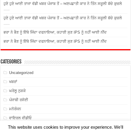
ਹੁਣੇ ਹੁਣੇ ਆਈ ਤਾਜਾ ਵੱਡੀ ਖਬਰ ਪੰਜਾਬ ਤੋਂ – ਅਣਪਛਾਤੀ ਕਾਰ ਨੇ ਤਿੰਨ ਸਕੂਲੀ ਬੱਚੇ ਕੁਚਲੇ
…..
ਹੁਣੇ ਹੁਣੇ ਆਈ ਤਾਜਾ ਵੱਡੀ ਖਬਰ ਪੰਜਾਬ ਤੋਂ – ਅਣਪਛਾਤੀ ਕਾਰ ਨੇ ਤਿੰਨ ਸਕੂਲੀ ਬੱਚੇ ਕੁਚਲੇ
…..
ਭਰਾ ਨੇ ਭੈਣ ਨੂੰ ਇੱਥੇ ਜਿੰਦਾ ਦਫਨਾਇਆ, ਕਹਾਣੀ ਸੁਣ IPS ਨੂੰ ਨਹੀਂ ਆਈ ਨੀਂਦ
ਭਰਾ ਨੇ ਭੈਣ ਨੂੰ ਇੱਥੇ ਜਿੰਦਾ ਦਫਨਾਇਆ, ਕਹਾਣੀ ਸੁਣ IPS ਨੂੰ ਨਹੀਂ ਆਈ ਨੀਂਦ
Categories
Uncategorized
ਖਬਰਾਂ
ਘਰੇਲੂ ਨੁਸ਼ਕੇ
ਪੰਜਾਬੀ ਰਸੋਈ
ਮਨੋਰੰਜਨ
ਵਾਇਰਲ ਵੀਡੀਓ
This website uses cookies to improve your experience. We'll