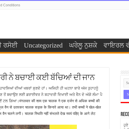
d Conditions
ੀ ਰਸੋਈ
Uncategorized
ਘਰੇਲੂ ਨੁਸ਼ਕੇ
ਵਾਇਰਲ ਵ
ਰੀ ਨੇ ਬਚਾਈ ਕਈ ਬੱਚਿਆਂ ਦੀ ਜਾਨ
ਹਾਦਸਿਆਂ ਦੀਆਂ ਖਬਰਾਂ ਸੁਣਦੇ ਹਾਂ। ਅਜਿਹੀ ਹੀ ਘਟਨਾ ਬਾਰੇ ਅੱਜ ਤੁਹਾਹਨੂੰ
ੱਗਣ ਤੋਂ ਬਚਾਉਣ ਲਈ ਡਰਾਈਵਰ ਨੇ ਬਹਾਦਰੀ ਦਿਖਾਈ ਅਤੇ ਵੈਨ ਦੇ ਅੱਗੇ ਲੰਮਾ ਪੈ
ਂ ਟਲ ਗਿਆ।मंगलवार की शाम एक चालक ने एक दर्जन से अधिक बच्चों की
ूल वैन से उतरकर चालक सड़क के किनारे आया था। तभी बच्चों ने खेल-खेल
्कूल वैन चलने लगी। चालक स्थिति नहीं संभलते देख स्वयं पहिए के आगे लेट
Rece
ਹੁਣ