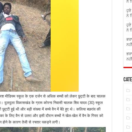
ਨੇ 
ਹੁਣ
ਨੇ 
ਹੁਣ
ਨੇ 
ਭਰਾ
ਨਹੀ
ਭਰਾ
ਨਹੀ
Cate
ंग्लिश मीडियम स्कूल के एक दर्जन से अधिक बच्चों को लेकर छुट्टी के बाद चालक
ा था। दुलदुला विकासखंड के ग्राम कोरना निवासी चालक शिव यादव (30) स्कूल
्टी हुई थी और बड़ी संख्या में बच्चे वैन में बैठे हुए थे। कलिया बछरांव की
के लिए वैन से उतरा और इसी दौरान बच्चों ने खेल-खेल में वैन के गियर को
न होने के कारण तेजी से रफ्तार पकड़ने लगी।