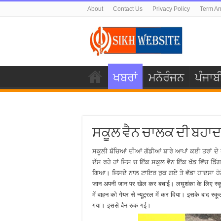
About
Contact Us
Privacy Policy
Term An
ਖਬਰਾਂ
ਮਨੋਰੰਜਨ
ਪੰਜਾਬ
ਸਕੂਲ ਵੈਨ ਚਾਲਕ ਦੀ ਬਹਾਦ
ਸਕੂਲੀ ਬੱਚਿਆਂ ਦੀਆਂ ਗੱਡੀਆਂ ਬਾਰੇ ਆਪਾਂ ਕਈ ਤਰਾਂ ਦੇ 
ਦੱਸ ਰਹੇ ਹਾਂ ਜਿਸ ਚ ਇੱਕ ਸਕੂਲ ਵੈਨ ਇੱਕ ਖੱਡ ਵਿੱਚ ਡਿ
ਗਿਆ। ਜਿਸਦੇ ਨਾਲ ਟਾਇਰ ਰੁਕ ਗਏ ਤੇ ਵੱਡਾ ਹਾਦਸਾ ਹੋਣੋ
जान अपनी जान पर खेल कर बचाई। लघुशंका के लिए स्क
में वाहन को गेयर से न्यूट्रल में कर दिया। इसके बाद स
गया। इससे वैन रुक गई।