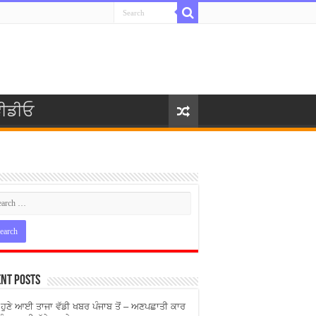
ੀਡੀਓ
nt Posts
ੇ ਹੁਣੇ ਆਈ ਤਾਜਾ ਵੱਡੀ ਖਬਰ ਪੰਜਾਬ ਤੋਂ – ਅਣਪਛਾਤੀ ਕਾਰ