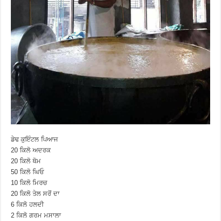
ਡੇਢ ਕੁਇੰਟਲ ਪਿਆਜ
20 ਕਿਲੋ ਅਦਰਕ
20 ਕਿਲੋ ਥੋਮ
50 ਕਿਲੋ ਘਿਓ
10 ਕਿਲੋ ਮਿਰਚ
20 ਕਿਲੋ ਤੇਲ ਸਰੋਂ ਦਾ
6 ਕਿਲੋ ਹਲਦੀ
2 ਕਿਲੋ ਗਰਮ ਮਸਾਲਾ