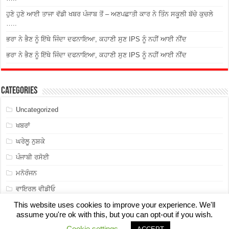
ਹੁਣੇ ਹੁਣੇ ਆਈ ਤਾਜਾ ਵੱਡੀ ਖਬਰ ਪੰਜਾਬ ਤੋਂ – ਅਣਪਛਾਤੀ ਕਾਰ ਨੇ ਤਿੰਨ ਸਕੂਲੀ ਬੱਚੇ ਕੁਚਲੇ
…..
ਭਰਾ ਨੇ ਭੈਣ ਨੂੰ ਇੱਥੇ ਜਿੰਦਾ ਦਫਨਾਇਆ, ਕਹਾਣੀ ਸੁਣ IPS ਨੂੰ ਨਹੀਂ ਆਈ ਨੀਂਦ
ਭਰਾ ਨੇ ਭੈਣ ਨੂੰ ਇੱਥੇ ਜਿੰਦਾ ਦਫਨਾਇਆ, ਕਹਾਣੀ ਸੁਣ IPS ਨੂੰ ਨਹੀਂ ਆਈ ਨੀਂਦ
Categories
Uncategorized
ਖਬਰਾਂ
ਘਰੇਲੂ ਨੁਸ਼ਕੇ
ਪੰਜਾਬੀ ਰਸੋਈ
ਮਨੋਰੰਜਨ
ਵਾਇਰਲ ਵੀਡੀਓ
This website uses cookies to improve your experience. We'll
assume you're ok with this, but you can opt-out if you wish.
Cookie settings