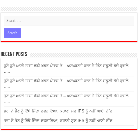
Recent Posts
ਹੁਣੇ ਹੁਣੇ ਆਈ ਤਾਜਾ ਵੱਡੀ ਖਬਰ ਪੰਜਾਬ ਤੋਂ – ਅਣਪਛਾਤੀ ਕਾਰ ਨੇ ਤਿੰਨ ਸਕੂਲੀ ਬੱਚੇ ਕੁਚਲੇ
…..
ਹੁਣੇ ਹੁਣੇ ਆਈ ਤਾਜਾ ਵੱਡੀ ਖਬਰ ਪੰਜਾਬ ਤੋਂ – ਅਣਪਛਾਤੀ ਕਾਰ ਨੇ ਤਿੰਨ ਸਕੂਲੀ ਬੱਚੇ ਕੁਚਲੇ
…..
ਹੁਣੇ ਹੁਣੇ ਆਈ ਤਾਜਾ ਵੱਡੀ ਖਬਰ ਪੰਜਾਬ ਤੋਂ – ਅਣਪਛਾਤੀ ਕਾਰ ਨੇ ਤਿੰਨ ਸਕੂਲੀ ਬੱਚੇ ਕੁਚਲੇ
…..
ਭਰਾ ਨੇ ਭੈਣ ਨੂੰ ਇੱਥੇ ਜਿੰਦਾ ਦਫਨਾਇਆ, ਕਹਾਣੀ ਸੁਣ IPS ਨੂੰ ਨਹੀਂ ਆਈ ਨੀਂਦ
ਭਰਾ ਨੇ ਭੈਣ ਨੂੰ ਇੱਥੇ ਜਿੰਦਾ ਦਫਨਾਇਆ, ਕਹਾਣੀ ਸੁਣ IPS ਨੂੰ ਨਹੀਂ ਆਈ ਨੀਂਦ