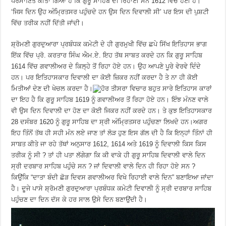
ਪਰਮਾਣਿਤ ਕੀਤਾ ਗਿਆ ਹੈ ਕਿ ਗੁਰੂ ਸਾਹਿਬ ਦੀ ਰਿਹਾਈ ਸੰਨ 1612 ਵਿੱਚ ਹੋਈ ਹੈ।
‘ਜਿਸ ਦਿਨ ਉਹ ਅੰਮ੍ਰਿਤਸਰ ਪਹੁੰਚਦੇ ਹਨ ਉਸ ਦਿਨ ਦਿਵਾਲੀ ਸੀ’ ਪਰ ਇਸ ਦੀ ਪੁਸ਼ਟੀ
ਵਿੱਚ ਤਰੀਕ ਨਹੀਂ ਦਿੱਤੀ ਜਾਂਦੀ।
ਸ਼੍ਰੋਮਣੀ ਗੁਰਦੁਆਰਾ ਪ੍ਰਬੰਧਕ ਕਮੇਟੀ ਦੇ ਹੀ ਗੁਰਮੁਖੀ ਵਿੱਚ ਛਪੇ ਸਿੱਖ ਇਤਿਹਾਸ ਭਾਗ
ਇੱਕ ਵਿੱਚ ਪ੍ਰੋ. ਕਰਤਾਰ ਸਿੰਘ ਐਮ.ਏ. ਇਹ ਤੱਥ ਸਾਬਤ ਕਰਦੇ ਹਨ ਕਿ ਗੁਰੂ ਸਾਹਿਬ
1614 ਵਿੱਚ ਗਵਾਲੀਅਰ ਦੇ ਕਿਲ੍ਹੇ ਤੋਂ ਰਿਹਾ ਹੋਏ ਹਨ। ਉਹ ਆਪਣੇ ਪੂਰੇ ਵੇਰਵੇ ਦਿੰਦੇ
ਹਨ। ਪਰ ਇਤਿਹਾਸਕਾਰ ਦਿਵਾਲੀ ਦਾ ਕੋਈ ਜ਼ਿਕਰ ਨਹੀਂ ਕਰਦਾ ਹੈ ਤੇ ਨਾ ਹੀ ਕੋਈ
ਮਿਤੀਆਂ ਦੇਣ ਦੀ ਖੇਚਲ ਕਰਦਾ ਹੈ।
ਹੋਰ ਤੀਸਰਾ ਵਿਚਾਰ ਬਹੁਤ ਸਾਰੇ ਇਤਿਹਾਸ ਕਾਰਾਂ
ਦਾ ਇਹ ਹੈ ਕਿ ਗੁਰੂ ਸਾਹਿਬ 1619 ਨੂੰ ਗਵਾਲੀਅਰ ਤੋਂ ਰਿਹਾ ਹੋਏ ਹਨ। ਇੰਝ ਮੰਨਣ ਵਾਲੇ
ਵੀ ਉਸ ਦਿਨ ਦਿਵਾਲੀ ਦਾ ਹੋਣ ਦਾ ਕੋਈ ਜਿਕਰ ਨਹੀਂ ਕਰਦੇ ਹਨ। ਤੇ ਕੁਝ ਇਤਿਹਾਸਕਾਰ
28 ਦਸੰਬਰ 1620 ਨੂੰ ਗੁਰੂ ਸਾਹਿਬ ਦਾ ਸ੍ਰੀ ਅੰਮ੍ਰਿਤਸਰ ਪਹੁੰਚਣਾ ਲਿਖਦੇ ਹਨ।ਅਗਰ
ਇਹ ਤਿੰਨੋਂ ਤੱਥ ਹੀ ਸਹੀ ਮੰਨ ਲਏ ਜਾਣ ਤਾਂ ਲੋੜ ਹੁਣ ਇਸ ਗੱਲ ਦੀ ਹੈ ਕਿ ਇਨ੍ਹਾਂ ਤਿੰਨਾਂ ਹੀ
ਸਾਬਤ ਕੀਤੇ ਜਾ ਰਹੇ ਤੱਥਾਂ ਅਨੁਸਾਰ 1612, 1614 ਅਤੇ 1619 ਨੂੰ ਦਿਵਾਲੀ ਕਿਸ ਕਿਸ
ਤਰੀਕ ਨੂੰ ਸੀ ? ਤਾਂ ਹੀ ਪਤਾ ਲੱਗੇਗਾ ਕਿ ਕੀ ਵਾਕੇ ਹੀ ਗੁਰੂ ਸਾਹਿਬ ਦਿਵਾਲੀ ਵਾਲੇ ਦਿਨ
ਸ੍ਰੀ ਦਰਬਾਰ ਸਾਹਿਬ ਪਹੁੰਚੇ ਸਨ ? ਜਾਂ ਦਿਵਾਲੀ ਵਾਲੇ ਦਿਨ ਹੀ ਰਿਹਾ ਹੋਏ ਸਨ ?
ਕਿਉਂਕਿ “ਦਾਤਾ ਬੰਦੀ ਛੋੜ ਦਿਵਸ ਗਵਾਲੀਅਰ ਵਿਖੇ ਰਿਹਾਈ ਵਾਲੇ ਦਿਨ” ਬਣਾਇਆ ਜਾਂਦਾ
ਹੈ। ਦੂਜੇ ਪਾਸੇ ਸ਼੍ਰੋਮਣੀ ਗੁਰਦੁਆਰਾ ਪ੍ਰਬੰਧਕ ਕਮੇਟੀ ਦਿਵਾਲੀ ਨੂੰ ਸ੍ਰੀ ਦਰਬਾਰ ਸਾਹਿਬ
ਪਹੁੰਚਣ ਦਾ ਦਿਨ ਦੱਸ ਕੇ ਹਰ ਸਾਲ ਉਸੇ ਦਿਨ ਬਣਾਉਂਦੀ ਹੈ।