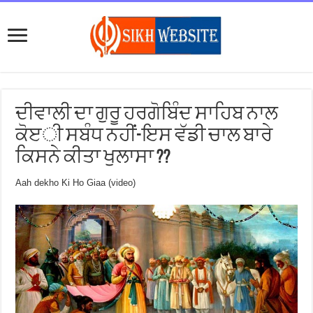
ਦੀਵਾਲੀ ਦਾ ਗੁਰੂ ਹਰਗੋਬਿੰਦ ਸਾਹਿਬ ਨਾਲ
ਕੋੲੀ ਸਬੰਧ ਨਹੀਂ-ਇਸ ਵੱਡੀ ਚਾਲ ਬਾਰੇ
ਕਿਸਨੇ ਕੀਤਾ ਖੁਲਾਸਾ ??
Aah dekho Ki Ho Giaa (video)