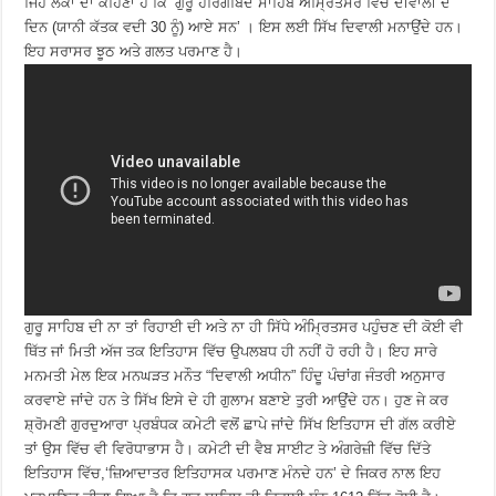
ਜਿਹੇ ਲੋਕਾਂ ਦਾ ਕਹਿਣਾ ਹੈ ਕਿ ‘ਗੁਰੂ ਹਰਿਗੋਬਿੰਦ ਸਾਹਿਬ ਅੰਮ੍ਰਿਤਸਰ ਵਿੱਚ ਦੀਵਾਲੀ ਦੇ
ਦਿਨ (ਯਾਨੀ ਕੱਤਕ ਵਦੀ 30 ਨੂੰ) ਆਏ ਸਨ’ । ਇਸ ਲਈ ਸਿੱਖ ਦਿਵਾਲੀ ਮਨਾਉਂਦੇ ਹਨ।
ਇਹ ਸਰਾਸਰ ਝੂਠ ਅਤੇ ਗਲਤ ਪਰਮਾਣ ਹੈ।
ਗੁਰੂ ਸਾਹਿਬ ਦੀ ਨਾ ਤਾਂ ਰਿਹਾਈ ਦੀ ਅਤੇ ਨਾ ਹੀ ਸਿੱਧੇ ਅੰਮ੍ਰਿਤਸਰ ਪਹੁੰਚਣ ਦੀ ਕੋਈ ਵੀ
ਥਿੱਤ ਜਾਂ ਮਿਤੀ ਅੱਜ ਤਕ ਇਤਿਹਾਸ ਵਿੱਚ ਉਪਲਬਧ ਹੀ ਨਹੀਂ ਹੋ ਰਹੀ ਹੈ। ਇਹ ਸਾਰੇ
ਮਨਮਤੀ ਮੇਲ ਇਕ ਮਨਘੜਤ ਮਨੌਤ “ਦਿਵਾਲੀ ਅਧੀਨ” ਹਿੰਦੂ ਪੰਚਾਂਗ ਜੰਤਰੀ ਅਨੁਸਾਰ
ਕਰਵਾਏ ਜਾਂਦੇ ਹਨ ਤੇ ਸਿੱਖ ਇਸੇ ਦੇ ਹੀ ਗੁਲਾਮ ਬਣਾਏ ਤੁਰੀ ਆਉਂਦੇ ਹਨ। ਹੁਣ ਜੇ ਕਰ
ਸ਼੍ਰੋਮਣੀ ਗੁਰਦੁਆਰਾ ਪ੍ਰਬੰਧਕ ਕਮੇਟੀ ਵਲੋਂ ਛਾਪੇ ਜਾਂਦੇ ਸਿੱਖ ਇਤਿਹਾਸ ਦੀ ਗੱਲ ਕਰੀਏ
ਤਾਂ ਉਸ ਵਿੱਚ ਵੀ ਵਿਰੋਧਾਭਾਸ ਹੈ। ਕਮੇਟੀ ਦੀ ਵੈਬ ਸਾਈਟ ਤੇ ਅੰਗਰੇਜ਼ੀ ਵਿੱਚ ਦਿੱਤੇ
ਇਤਿਹਾਸ ਵਿੱਚ,‘ਜ਼ਿਆਦਾਤਰ ਇਤਿਹਾਸਕ ਪਰਮਾਣ ਮੰਨਦੇ ਹਨ’ ਦੇ ਜਿਕਰ ਨਾਲ ਇਹ