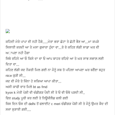
ਕਹਿਦੀ ਮੇਰੇ ਪਾਪਾ ਵੀ ਨਹੀ ਹੈਗੇ,,,,,ਮੇਰਾ ਭਰਾ ਛੋਟਾ ਤੇ ਛੋਟੀ ਭੈਣ ਆ,,,ਮਾ ਕਪੜੇ
ਸਿਲਾਈ ਕਰਦੀ ਆ ਤੇ ਮਸਾ ਗੁਜਾਰਾ ਹੁੰਦਾ ਵਾ,,,ਰੋ ਰੋ ਕਹਿਣ ਲੱਗੀ ਸਾਡਾ ਘਰ ਵੀ
ਅਾਪਣਾ ਨਹੀ ਹੈਗਾ
ਜਿਥੇ ਰਹਿਨੇ ਆ ਓ ਕਿਸੇ ਦਾ ਵਾ ਓ ਆਪ ਬਾਹਰ ਰਹਿਦੇ ਆ ਤੇ ਘਰ ਸਾਭ ਸਭਾਲ਼ ਲਈ
ਦਿਤਾ ਵਾ,,,
ਕਹਿਣ ਲੱਗੀ ਜਦ ਨੌਕਰੀ ਮਿਲ ਗਈ ਨਾ ਮੈਨੂੰ ਸਬ ਤੋ ਪਹਿਲਾ ਆਪਣਾ ਘਰ ਬਣੌੱਣਾ ਬਹੁਤ
nice ਕੁੜੀ ਸੀ,,,
ਜਦ ਵੀ ਮੇੇੇਰੇ ਤੋ ਜਿੰਨਾ ਹੋ ਸਕਿਆ ਆਪਾ ਕੀਤਾ,,,
ਅਸੀ ਕਾਫੀ ਵਾਰ ਮਿਲੇ bt as frnd
kyon k ਮੇਰੀ ਪੇਸ਼ੀ ਵੀ ਚੰਡੀਗੜ ਪੈਦੀ ਸੀ ਤੇ ਓ ਵੀ ਓਥੇ ਪੜਦੀ ਸੀ,,
ਫਿਰ study ਪੂਰੀ ਕਰ ਲਈ ਤੇ ਨਿਊਜੀਲੈਡ ਚਲੀ ਗਈ
ਜਿਸ ਦਿਨ ਓਸ ਦੀ delhi ਤੋਂ ਫਲਾਈਟ c meri ਚੰਡੀਗੜ ਪੇਂਸ਼ੀ ਸੀ ਤੇ ਮੈਨੂੰ ਉਮਰ ਕੈਦ ਦੀ
ਸਜਾ ਸੁਣਾਈ ਗਈ,,,,