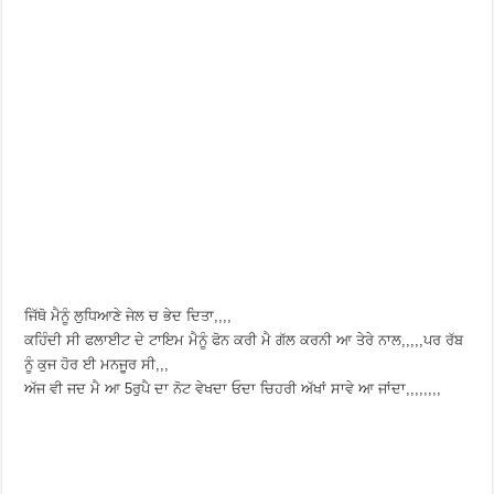
ਜਿੱਥੋ ਮੈਨੂੰ ਲੁਧਿਆਣੇ ਜੇਲ ਚ ਭੇਦ ਦਿਤਾ,,,,
ਕਹਿੰਦੀ ਸੀ ਫਲਾਈਟ ਦੇ ਟਾਇਮ ਮੈਨੂੰ ਫੋਨ ਕਰੀ ਮੈ ਗੱਲ ਕਰਨੀ ਆ ਤੇਰੇ ਨਾਲ,,,,,ਪਰ ਰੱਬ
ਨੂੰ ਕੁਜ ਹੋਰ ਈ ਮਨਜੂਰ ਸੀ,,,
ਅੱਜ ਵੀ ਜਦ ਮੈ ਆ 5ਰੁਪੈ ਦਾ ਨੋਟ ਵੇਖਦਾ ਓਦਾ ਚਿਹਰੀ ਅੱਖਾਂ ਸਾਵੇ ਆ ਜਾਂਦਾ,,,,,,,,