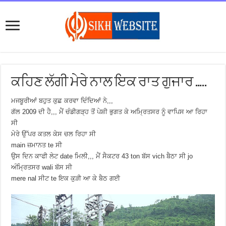
ਕਹਿਣ ਲੱਗੀ ਮੇਰੇ ਨਾਲ ਇਕ ਰਾਤ ਗੁਜਾਰ …..
ਮਜਬੂਰੀਆਂ ਬਹੁਤ ਕੁਛ ਕਰਵਾ ਦਿੰਦਿਆਂ ਨੇ,,,
ਗੱਲ 2009 ਦੀ ਹੈ,,, ਮੈਂ ਚੰਡੀਗੜ੍ਹ ਤੋਂ ਪੇਸ਼ੀ ਭੁਗਤ ਕੇ ਅਮ੍ਰਿਤਸਰ ਨੂੰ ਵਾਪਿਸ ਆ ਰਿਹਾ
ਸੀ
ਮੇਰੇ ਉੱਪਰ ਕਤਲ ਕੇਸ ਚਲ ਰਿਹਾ ਸੀ
main ਜ਼ਮਾਨਤ te ਸੀ
ਉਸ ਦਿਨ ਕਾਫੀ ਲੇਟ date ਮਿਲੀ,,, ਮੈਂ ਸੈਕਟਰ 43 ton ਬੱਸ vich ਬੈਠਾ ਸੀ jo
ਅੰਮ੍ਰਿਤਸਰ wali ਬੱਸ ਸੀ
mere nal ਸੀਟ te ਇਕ ਕੁੜੀ ਆ ਕੇ ਬੈਠ ਗਈ