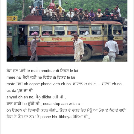
ਬੱਸ ਚਲ ਪਈ te main amritsar di ਟਿਕਟ le lai
mere nal ਬੈਠੀ ਕੁੜੀ ne ਫਿਲੌਰ di ਟਿਕਟ le lai
raste ਵਿਚ oh aapne phone vich ek no. ਡਾਇਲ kr rhi c ….ਸ਼ਇਦ eh no.
us da ਖੁਦ ਦਾ ਸੀ
shyed oh eh no. ਮੈਨੂੰ dikha ਰਹੀ ਸੀ,,
ਰਾਤ ਕਾਫੀ ho ਚੁੱਕੀ ਸੀ,, osda stop aan wala c..
oh ਉਤਰਨ ਦੀ ਤਿਆਰੀ ਕਰਨ ਲੱਗੀ,,,ਉਤਰ ਦੇ ਵਕਤ ਓਹ ਮੈਨੂੰ ਆ 5ਰੁਪਏ ਨੋਟ ਦੇ ਗਈ
ਜਿਸ ਤੇ ਓਸ ਦਾ ਨਾਮ ਤੇ pnone No. likheya ਹੋਇਆ ਸੀ,,