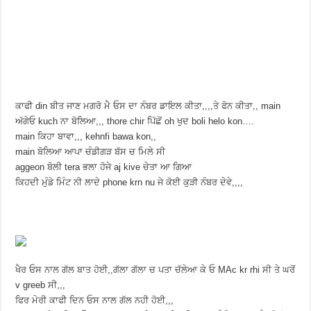
ਕਾਫੀ din ਬੀਤ ਜਾਣ ਮਗਰੋ ਮੈ ਓਸ ਦਾ ਨੰਬਰ ਡਾਇਲ ਕੀਤਾ,,,,ਤੇ ਫੋਨ ਕੀਤਾ,, main
ਅੱਗੇਓ kuch ਨਾ ਬੋਲਿਆ,,, thore chir ਪਿੱਛੋਂ oh ਖੁਦ boli helo kon….
main ਕਿਹਾ ਬਾਵਾ,,, kehnfi bawa kon,,
main ਬੋਲਿਆ ਆਪਾ ਚੰਡੀਗੜ ਬੱਸ ਚ ਮਿਲੇ ਸੀ
aggeon ਬੋਲੀ tera ਭਲਾ ਹੋਜੇ aj kive ਚੇਤਾ ਆ ਗਿਆ
ਕਿਹਦੀ ਮੁੰਡੇ ਮਿੰਟ ਨੀ ਲਾਦੇ phone krn nu ਜੇ ਕੋਈ ਕੁੜੀ ਨੰਬਰ ਦੇਵੇ,,,,
ਖੈਰ ਓਸ ਨਾਲ ਗੱਲ ਬਾਤ ਹੋਈ,,ਗੱਲਾ ਗੱਲਾ ਚ ਪਤਾ ਚੱਲੇਆ ਕੇ ਓ MAc kr rhi ਸੀ ਤੇ ਘਰੋਂ
v greeb ਸੀ,,,
ਫਿਰ ਮੇਰੀ ਕਾਫੀ ਦਿਨ ਓਸ ਨਾਲ ਗੱਲ ਨਹੀ ਹੋਈ,,,