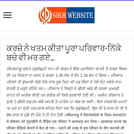
ਕਰਜ਼ੇ ਨੇ ਖਤਮ ਕੀਤਾ ਪੂਰਾ ਪਰਿਵਾਰ-ਨਿੱਕੇ
ਬਚੇ ਵੀ ਮਰ ਗਏ…
ਤਮਿਲਨਾਡੂ ਅੰਦਰ ਸੁਬੁਲੱਛਮੀ ਨਾਮ ਦੀ ਔਰਤ ਨੇ ਇੱਕ ਪ੍ਰਾਇਵੇਟ ਕੰਪਨੀ ਤੋਂ ਕਰਜ਼ਾ ਲਿਆ
ਸੀ ਪਰ ਕਿਸ਼ਤਾਂ ਨਾ ਭਰਨ ਤੇ ਕਰਜ਼ਾ 1.45 ਲੱਖ ਤੋਂ ਵੱਧ 2.34 ਲੱਖ ਹੋ ਗਿਆ। ਪਰਿਵਾਰ
ਪਹਿਲਾਂ ਹੀ ਭੁੱਖਮਰੀ ਤੰਗੀ ਸੋਕੇ ਨਾਲ ਜੂਝ ਰਿਹਾ ਸੀ ਪਰ ਜਿੰਨਾਂ ਦੇ ਪੈਸੇ ਓਹ ਸਵੇਰੇ ਸਾਮ
ਦੇਹਲੀ ਤੇ ਖੜ੍ਹੇ ਰਹਿੰਦੇ ਸਨ। ਪਰਿਵਾਰ ਨੇ ਜਿਲ੍ਹੇ ਦੇ ਡੀਸੀ ਅੱਗੇ ਵੀ ਕਰਜ਼ਾ ਮੁਆਫ਼ੀ
ਰਾਹਤ ਦੀ ਅਪੀਲ ਕੀਤੀ ਪਰ ਗਰੀਬ ਦੀ ਕਿਥੇ ਸੁਣਵਾਈ ਹੋਣੀ ਸੀ। ਅਖ਼ੀਰ ਪਰਿਵਾਰ ਨੇ
ਦੁਖੀ ਹੋ ਡੀਸੀ ਦਫ਼ਤਰ ਅੱਗੇ ਆਪਣੇ ਤੇ ਪਟਰੋਲ ਪਾ ਅੱਗ ਲਾ ਲਈ। ਇਸ ਮੰਦਭਾਗੀ ਘਟਨਾਂ
‘ਚ ਘਰ ਦਾ ਮੁੱਖੀ ਹਸਪਤਾਲ ਸਹਿਕ ਰਿਹਾ ਜਦ ਕਿ ਸੁਬੁਲੱਛਮੀ, ਉਸ ਦੀ 5 ਸਾਲ ਦੀ ਧੀ ਤੇ
ਡੇਢ ਸਾਲ ਦੇ ਮੁੰਡੇ ਦੀ ਮੌਕੇ ਤੇ ਹੀ ਮੌਤ ਹੋਗੀ।तमिलनाडु में तिरुनेलवेली के जिला कलक्ट्रेट
में सोमवार को सूदखोरी से पीड़ित एक परिवार ने आत्मदाह कर लिया। आत्मदाह करता यह
परिवार वीडियो कैमरों में कैद हो गया। जलने की वजह से इस परिवार के तीन सदस्यों की