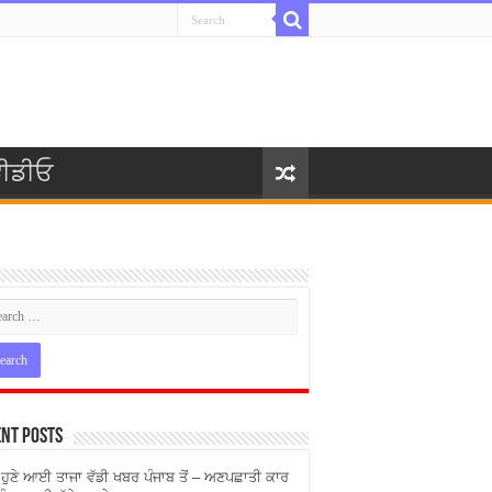
ੀਡੀਓ
nt Posts
ੇ ਹੁਣੇ ਆਈ ਤਾਜਾ ਵੱਡੀ ਖਬਰ ਪੰਜਾਬ ਤੋਂ – ਅਣਪਛਾਤੀ ਕਾਰ