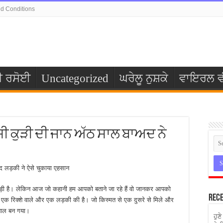
d Conditions
ੀ ਰਸੋਈ
Uncategorized
ਘਰੇਲੂ ਨੁਸ਼ਕੇ
ਵਾਇਰਲ ਵ
ਸੀ ਕੁੜੀ ਦੀ ਜਾਨ ਅੱਠ ਸਾਲ ਬਾਅਦ ਨੇ
द लड़की ने ऐसे चुकाया एहसान
 पड़ी है। लेकिन आज जो कहानी हम आपको बताने जा रहे हैं वो जानकर आपको
Rece
ानी एक रिक्शे वाले और एक लड़की की है। जो किस्मत से एक दुसरे से मिले और
मिशाल बन गया।
ਹੁਣ