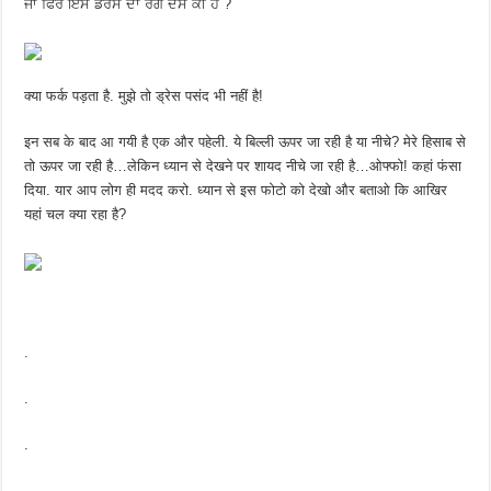
ਜਾ ਫਿਰ ਇਸ ਡਰੈਸ ਦਾ ਰੰਗ ਦੱਸੋ ਕੀ ਹੈ ?
क्या फर्क पड़ता है. मुझे तो ड्रेस पसंद भी नहीं है!
इन सब के बाद आ गयी है एक और पहेली. ये बिल्ली ऊपर जा रही है या नीचे? मेरे हिसाब से
तो ऊपर जा रही है…लेकिन ध्यान से देखने पर शायद नीचे जा रही है…ओफ्फो! कहां फंसा
दिया. यार आप लोग ही मदद करो. ध्यान से इस फोटो को देखो और बताओ कि आखिर
यहां चल क्या रहा है?
.
.
.
.