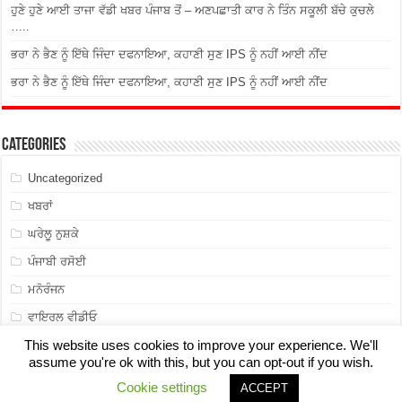
ਹੁਣੇ ਹੁਣੇ ਆਈ ਤਾਜਾ ਵੱਡੀ ਖਬਰ ਪੰਜਾਬ ਤੋਂ – ਅਣਪਛਾਤੀ ਕਾਰ ਨੇ ਤਿੰਨ ਸਕੂਲੀ ਬੱਚੇ ਕੁਚਲੇ
…..
ਭਰਾ ਨੇ ਭੈਣ ਨੂੰ ਇੱਥੇ ਜਿੰਦਾ ਦਫਨਾਇਆ, ਕਹਾਣੀ ਸੁਣ IPS ਨੂੰ ਨਹੀਂ ਆਈ ਨੀਂਦ
ਭਰਾ ਨੇ ਭੈਣ ਨੂੰ ਇੱਥੇ ਜਿੰਦਾ ਦਫਨਾਇਆ, ਕਹਾਣੀ ਸੁਣ IPS ਨੂੰ ਨਹੀਂ ਆਈ ਨੀਂਦ
Categories
Uncategorized
ਖਬਰਾਂ
ਘਰੇਲੂ ਨੁਸ਼ਕੇ
ਪੰਜਾਬੀ ਰਸੋਈ
ਮਨੋਰੰਜਨ
ਵਾਇਰਲ ਵੀਡੀਓ
This website uses cookies to improve your experience. We'll
assume you're ok with this, but you can opt-out if you wish.
Cookie settings
ACCEPT