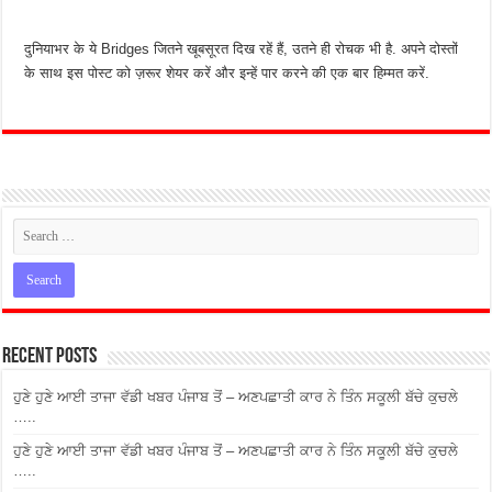
दुनियाभर के ये Bridges जितने खूबसूरत दिख रहें हैं, उतने ही रोचक भी है. अपने दोस्तों
के साथ इस पोस्ट को ज़रूर शेयर करें और इन्हें पार करने की एक बार हिम्मत करें.
Recent Posts
ਹੁਣੇ ਹੁਣੇ ਆਈ ਤਾਜਾ ਵੱਡੀ ਖਬਰ ਪੰਜਾਬ ਤੋਂ – ਅਣਪਛਾਤੀ ਕਾਰ ਨੇ ਤਿੰਨ ਸਕੂਲੀ ਬੱਚੇ ਕੁਚਲੇ
…..
ਹੁਣੇ ਹੁਣੇ ਆਈ ਤਾਜਾ ਵੱਡੀ ਖਬਰ ਪੰਜਾਬ ਤੋਂ – ਅਣਪਛਾਤੀ ਕਾਰ ਨੇ ਤਿੰਨ ਸਕੂਲੀ ਬੱਚੇ ਕੁਚਲੇ
…..