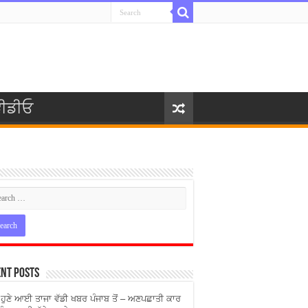
ੀਡੀਓ
nt Posts
ੇ ਹੁਣੇ ਆਈ ਤਾਜਾ ਵੱਡੀ ਖਬਰ ਪੰਜਾਬ ਤੋਂ – ਅਣਪਛਾਤੀ ਕਾਰ