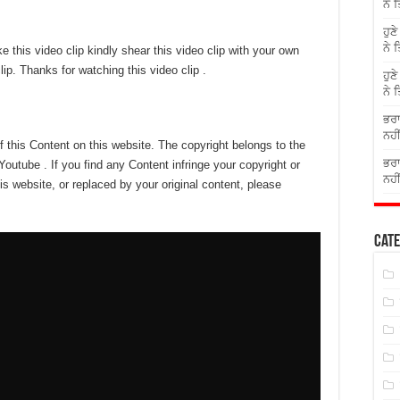
ਨੇ 
ਹੁਣ
ਨੇ 
like this video clip kindly shear this video clip with your own
clip. Thanks for watching this video clip .
ਹੁਣ
ਨੇ 
ਭਰਾ
ਨਹੀ
 this Content on this website. The copyright belongs to the
ਭਰਾ
outube . If you find any Content infringe your copyright or
ਨਹੀ
s website, or replaced by your original content, please
Cate