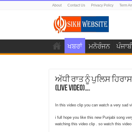
About
Contact Us
Privacy Policy
Term An
ਖਬਰਾਂ
ਮਨੋਰੰਜਨ
ਪੰਜਾਬ
ਅੱਧੀ ਰਾਤ ਨੂੰ ਪੁਲਿਸ ਹਿਰ
(Live Video)….
In this video clip you can watch a very sad v
i full hope you like this new Punjabi song ver
watching this video clip . so watch this video 